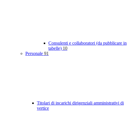
Consulenti e collaboratori (da pubblicare in
tabelle)
10
Personale
91
Titolari di incarichi dirigenziali amministrativi di
vertice