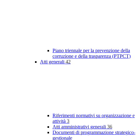
Piano triennale per la prevenzione della
corruzione e della trasparenza (PTPCT)
Atti generali
42
Riferimenti normativi su organizzazione e
attività
3
Atti amministrativi generali
36
Documenti di programmazione strategico-
gestionale