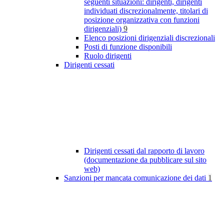
seguenti situazioni: dirigenti, dirigenti
individuati discrezionalmente, titolari di
posizione organizzativa con funzioni
dirigenziali)
9
Elenco posizioni dirigenziali discrezionali
Posti di funzione disponibili
Ruolo dirigenti
Dirigenti cessati
Dirigenti cessati dal rapporto di lavoro
(documentazione da pubblicare sul sito
web)
Sanzioni per mancata comunicazione dei dati
1