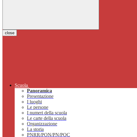
close
Scuola
Panoramica
Presentazione
I luoghi
Le persone
I numeri della scuola
Le carte della scuola
Organizzazione
La storia
PNRR/PON/PN/POC