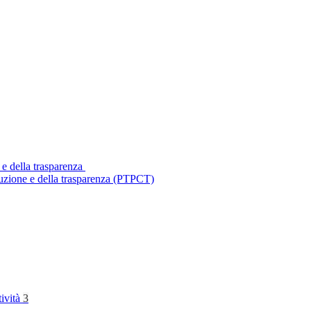
 e della trasparenza
ruzione e della trasparenza (PTPCT)
tività
3