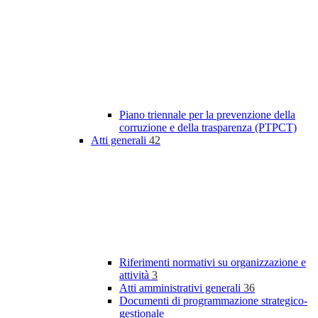
Piano triennale per la prevenzione della
corruzione e della trasparenza (PTPCT)
Atti generali
42
Riferimenti normativi su organizzazione e
attività
3
Atti amministrativi generali
36
Documenti di programmazione strategico-
gestionale