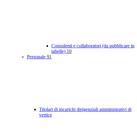
Consulenti e collaboratori (da pubblicare in
tabelle)
10
Personale
91
Titolari di incarichi dirigenziali amministrativi di
vertice