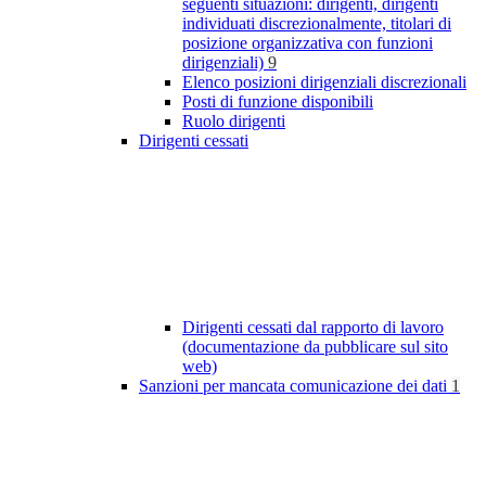
seguenti situazioni: dirigenti, dirigenti
individuati discrezionalmente, titolari di
posizione organizzativa con funzioni
dirigenziali)
9
Elenco posizioni dirigenziali discrezionali
Posti di funzione disponibili
Ruolo dirigenti
Dirigenti cessati
Dirigenti cessati dal rapporto di lavoro
(documentazione da pubblicare sul sito
web)
Sanzioni per mancata comunicazione dei dati
1