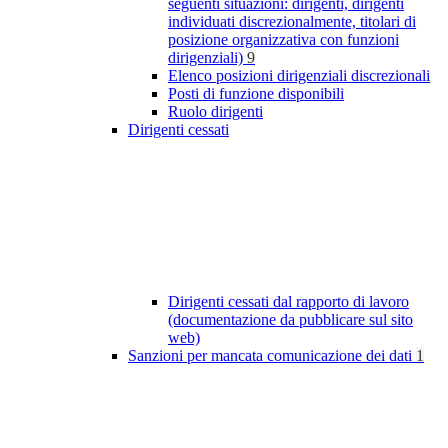
seguenti situazioni: dirigenti, dirigenti
individuati discrezionalmente, titolari di
posizione organizzativa con funzioni
dirigenziali)
9
Elenco posizioni dirigenziali discrezionali
Posti di funzione disponibili
Ruolo dirigenti
Dirigenti cessati
Dirigenti cessati dal rapporto di lavoro
(documentazione da pubblicare sul sito
web)
Sanzioni per mancata comunicazione dei dati
1