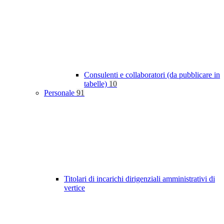
Consulenti e collaboratori (da pubblicare in
tabelle)
10
Personale
91
Titolari di incarichi dirigenziali amministrativi di
vertice