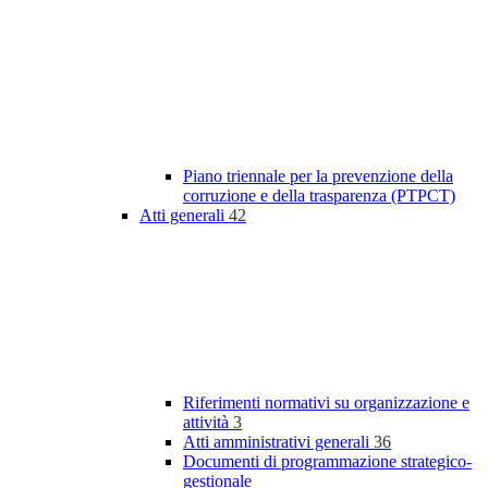
Piano triennale per la prevenzione della
corruzione e della trasparenza (PTPCT)
Atti generali
42
Riferimenti normativi su organizzazione e
attività
3
Atti amministrativi generali
36
Documenti di programmazione strategico-
gestionale