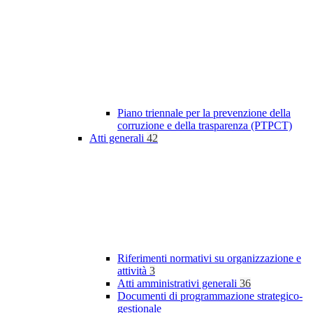
Piano triennale per la prevenzione della
corruzione e della trasparenza (PTPCT)
Atti generali
42
Riferimenti normativi su organizzazione e
attività
3
Atti amministrativi generali
36
Documenti di programmazione strategico-
gestionale