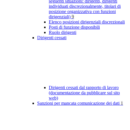
seguenti situazioni: dirigenti, dirigenti
individuati discrezionalmente, titolari di
posizione organizzativa con funzioni
dirigenziali)
9
Elenco posizioni dirigenziali discrezionali
Posti di funzione disponibili
Ruolo dirigenti
Dirigenti cessati
Dirigenti cessati dal rapporto di lavoro
(documentazione da pubblicare sul sito
web)
Sanzioni per mancata comunicazione dei dati
1