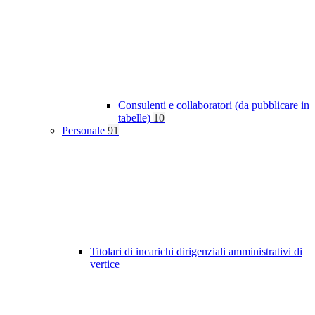
Consulenti e collaboratori (da pubblicare in
tabelle)
10
Personale
91
Titolari di incarichi dirigenziali amministrativi di
vertice