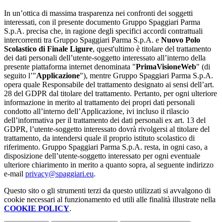
In un’ottica di massima trasparenza nei confronti dei soggetti
interessati, con il presente documento Gruppo Spaggiari Parma
S.p.A. precisa che, in ragione degli specifici accordi contrattuali
intercorrenti tra Gruppo Spaggiari Parma S.p.A. e
Nuovo Polo
Scolastico di Finale Ligure
, quest'ultimo è titolare del trattamento
dei dati personali dell’utente-soggetto interessato all’interno della
presente piattaforma internet denominata "
PrimaVisioneWeb
" (di
seguito l’"
Applicazione
"), mentre Gruppo Spaggiari Parma S.p.A.
opera quale Responsabile del trattamento designato ai sensi dell’art.
28 del GDPR dal titolare del trattamento. Pertanto, per ogni ulteriore
informazione in merito al trattamento dei propri dati personali
condotto all’interno dell’Applicazione, ivi incluso il rilascio
dell’informativa per il trattamento dei dati personali ex art. 13 del
GDPR, l’utente-soggetto interessato dovrà rivolgersi al titolare del
trattamento, da intendersi quale il proprio istituto scolastico di
riferimento. Gruppo Spaggiari Parma S.p.A. resta, in ogni caso, a
disposizione dell’utente-soggetto interessato per ogni eventuale
ulteriore chiarimento in merito a quanto sopra, al seguente indirizzo
e-mail
privacy@spaggiari.eu
.
Questo sito o gli strumenti terzi da questo utilizzati si avvalgono di
cookie necessari al funzionamento ed utili alle finalità illustrate nella
COOKIE POLICY
.