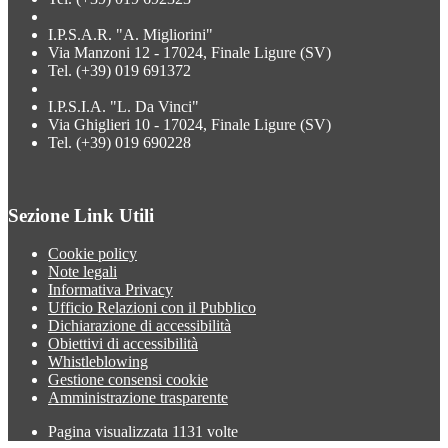
I.P.S.A.R. "A. Migliorini"
Via Manzoni 12 - 17024, Finale Ligure (SV)
Tel. (+39) 019 691372
I.P.S.I.A. "L. Da Vinci"
Via Ghiglieri 10 - 17024, Finale Ligure (SV)
Tel. (+39) 019 690228
Sezione Link Utili
Cookie policy
Note legali
Informativa Privacy
Ufficio Relazioni con il Pubblico
Dichiarazione di accessibilità
Obiettivi di accessibilità
Whistleblowing
Gestione consensi cookie
Amministrazione trasparente
Pagina visualizzata
1131
volte