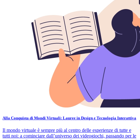
Alla Conquista di Mondi Virtuali: Lauree in Design e Tecnologia Interattiva
Il mondo virtuale è sempre più al centro delle esperienze di tutte e
tutti noi: a cominciare dall’universo dei videogiochi, passando per le