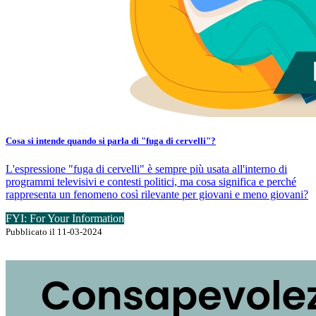
Cosa si intende quando si parla di "fuga di cervelli"?
L'espressione "fuga di cervelli" è sempre più usata all'interno di
programmi televisivi e contesti politici, ma cosa significa e perché
rappresenta un fenomeno così rilevante per giovani e meno giovani?
FYI: For Your Information
Pubblicato il 11-03-2024