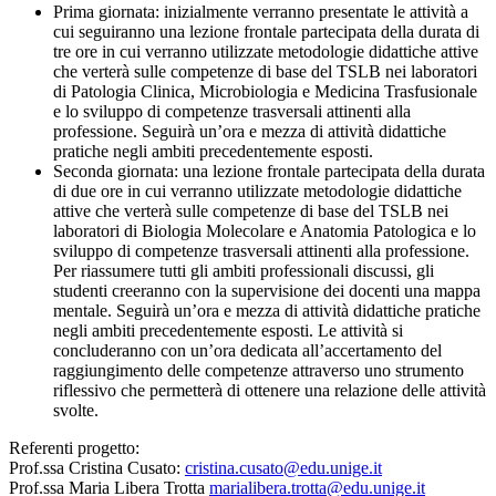
Prima giornata: inizialmente verranno presentate le attività a
cui seguiranno una lezione frontale partecipata della durata di
tre ore in cui verranno utilizzate metodologie didattiche attive
che verterà sulle competenze di base del TSLB nei laboratori
di Patologia Clinica, Microbiologia e Medicina Trasfusionale
e lo sviluppo di competenze trasversali attinenti alla
professione. Seguirà un’ora e mezza di attività didattiche
pratiche negli ambiti precedentemente esposti.
Seconda giornata: una lezione frontale partecipata della durata
di due ore in cui verranno utilizzate metodologie didattiche
attive che verterà sulle competenze di base del TSLB nei
laboratori di Biologia Molecolare e Anatomia Patologica e lo
sviluppo di competenze trasversali attinenti alla professione.
Per riassumere tutti gli ambiti professionali discussi, gli
studenti creeranno con la supervisione dei docenti una mappa
mentale. Seguirà un’ora e mezza di attività didattiche pratiche
negli ambiti precedentemente esposti. Le attività si
concluderanno con un’ora dedicata all’accertamento del
raggiungimento delle competenze attraverso uno strumento
riflessivo che permetterà di ottenere una relazione delle attività
svolte.
Referenti progetto:
Prof.ssa Cristina Cusato:
cristina.cusato@edu.unige.it
Prof.ssa Maria Libera Trotta
marialibera.trotta@edu.unige.it