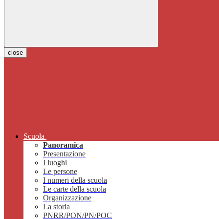
close
Scuola
Panoramica
Presentazione
I luoghi
Le persone
I numeri della scuola
Le carte della scuola
Organizzazione
La storia
PNRR/PON/PN/POC