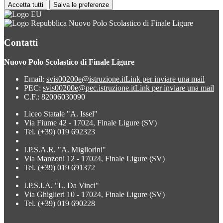
Accetta tutti
Salva le preferenze
Nuovo Polo Scolastico di Finale Ligure
Contatti
Nuovo Polo Scolastico di Finale Ligure
Email:
svis00200e@istruzione.it
Link per inviare una mail
PEC:
svis00200e@pec.istruzione.it
Link per inviare una mail
C.F.: 82006030090
Liceo Statale "A. Issel"
Via Fiume 42 - 17024, Finale Ligure (SV)
Tel. (+39) 019 692323
I.P.S.A.R. "A. Migliorini"
Via Manzoni 12 - 17024, Finale Ligure (SV)
Tel. (+39) 019 691372
I.P.S.I.A. "L. Da Vinci"
Via Ghiglieri 10 - 17024, Finale Ligure (SV)
Tel. (+39) 019 690228