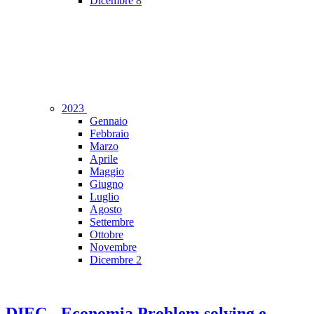
Dicembre
8
2023
Gennaio
Febbraio
Marzo
Aprile
Maggio
Giugno
Luglio
Agosto
Settembre
Ottobre
Novembre
Dicembre
2
DIEC - Economia Problem solving e