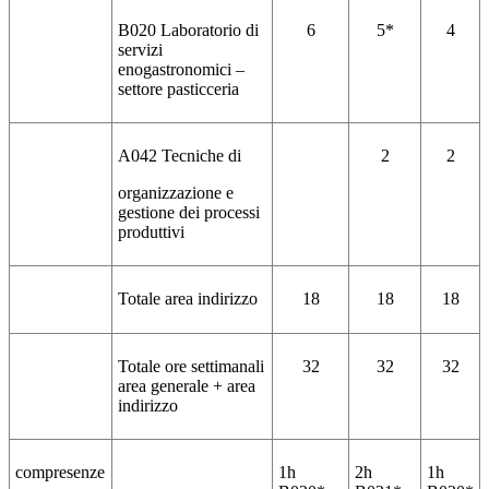
B020 Laboratorio di
6
5*
4
servizi
enogastronomici –
settore pasticceria
A042 Tecniche di
2
2
organizzazione e
gestione dei processi
produttivi
Totale area indirizzo
18
18
18
Totale ore settimanali
32
32
32
area generale + area
indirizzo
compresenze
1h
2h
1h