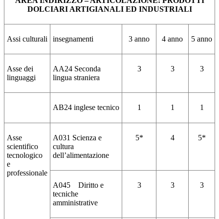
AREA INDIRIZZO – ARTICOLAZIONE: PRODOTTI
DOLCIARI ARTIGIANALI ED INDUSTRIALI
Assi culturali
insegnamenti
3 anno
4 anno
5 anno
Asse dei
AA24 Seconda
3
3
3
linguaggi
lingua straniera
AB24 inglese tecnico
1
1
1
Asse
A031 Scienza e
5*
4
5*
scientifico
cultura
tecnologico
dell’alimentazione
e
professionale
A045 Diritto e
3
3
3
tecniche
amministrative